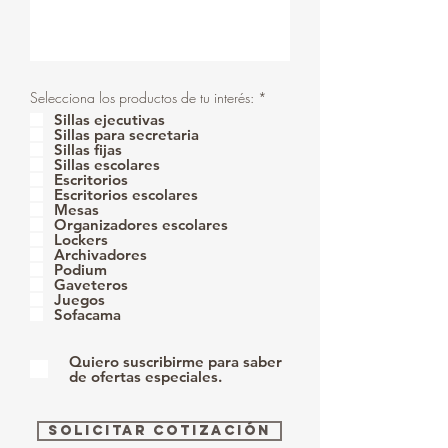
O
Selecciona los productos de tu interés:
*
b
Sillas ejecutivas
l
Sillas para secretaria
i
Sillas fijas
g
Sillas escolares
a
Escritorios
t
Escritorios escolares
o
r
Mesas
i
Organizadores escolares
o
Lockers
Archivadores
Podium
Gaveteros
Juegos
Sofacama
Quiero suscribirme para saber
de ofertas especiales.
Solicitar cotización