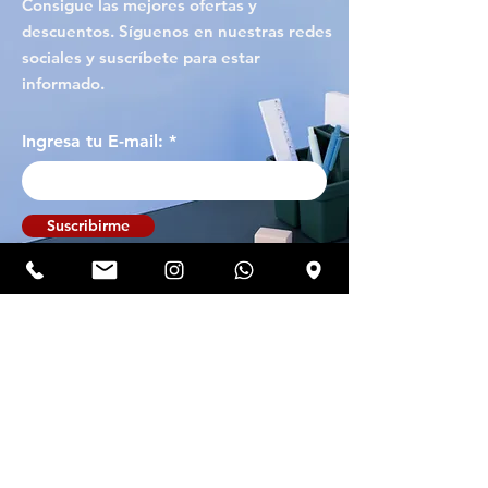
Consigue las mejores ofertas y
descuentos. Síguenos en nuestras redes
sociales y suscríbete para estar
informado.
Ingresa tu E-mail:
Suscribirme
Suscríbete!
Suscríbete y entérate de las últimas
ofertas y descuentos!
Ingresa tu E-mail: